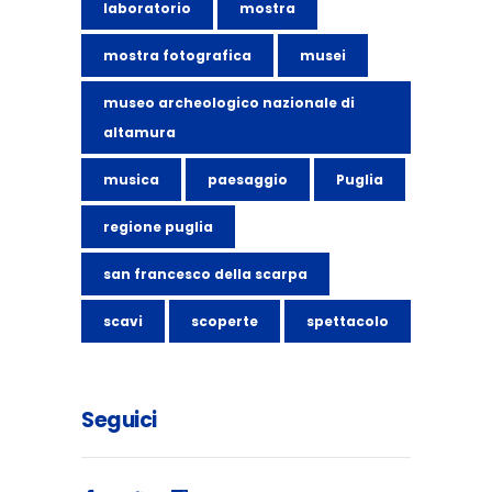
laboratorio
mostra
mostra fotografica
musei
museo archeologico nazionale di
altamura
musica
paesaggio
Puglia
regione puglia
san francesco della scarpa
scavi
scoperte
spettacolo
Seguici