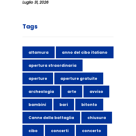
Luglio 31, 2026
Tags
altamura
anno del cibo italiano
apertura straordinaria
aperture
aperture gratuite
archeologia
arte
avviso
bambini
bari
bitonto
Canne della battaglia
chiusura
cibo
concerti
concerto