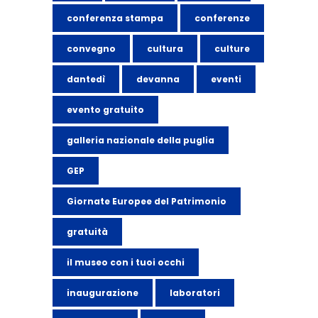
conferenza stampa
conferenze
convegno
cultura
culture
dantedì
devanna
eventi
evento gratuito
galleria nazionale della puglia
GEP
Giornate Europee del Patrimonio
gratuità
il museo con i tuoi occhi
inaugurazione
laboratori