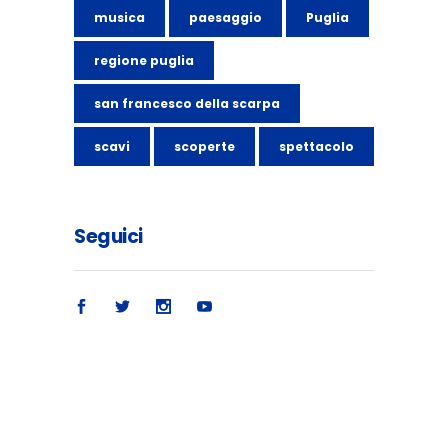
musica
paesaggio
Puglia
regione puglia
san francesco della scarpa
scavi
scoperte
spettacolo
Seguici