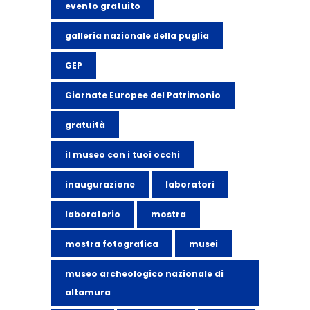
evento gratuito
galleria nazionale della puglia
GEP
Giornate Europee del Patrimonio
gratuità
il museo con i tuoi occhi
inaugurazione
laboratori
laboratorio
mostra
mostra fotografica
musei
museo archeologico nazionale di
altamura