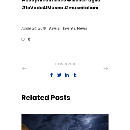
#IoVadoAlMuseo
#museitaliani
.
,
,
Aprile 24, 2019
Avvisi
Eventi
News
0
CONDIVIDI
Related Posts