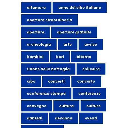
altamura
anno del cibo italiano
apertura straordinaria
aperture
aperture gratuite
archeologia
arte
avviso
bambini
bari
bitonto
Canne della battaglia
chiusura
cibo
concerti
concerto
conferenza stampa
conferenze
convegno
cultura
culture
dantedì
devanna
eventi