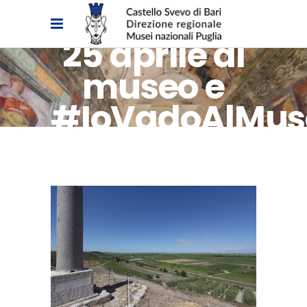
25 aprile al
museo e
#IoVadoAlMus