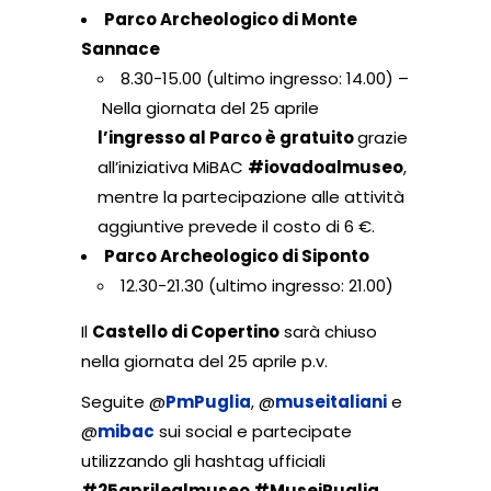
Parco Archeologico di Monte
Sannace
8.30-15.00 (ultimo ingresso: 14.00) –
Nella giornata del 25 aprile
l’ingresso al Parco è gratuito
grazie
all’iniziativa MiBAC
#iovadoalmuseo
,
mentre la partecipazione alle attività
aggiuntive prevede il costo di 6 €.
Parco Archeologico di Siponto
12.30-21.30 (ultimo ingresso: 21.00)
Il
Castello di Copertino
sarà chiuso
nella giornata del 25 aprile p.v.
Seguite @
PmPuglia
, @
museitaliani
e
@
mibac
sui social e partecipate
utilizzando gli hashtag ufficiali
#25aprilealmuseo #MuseiPuglia