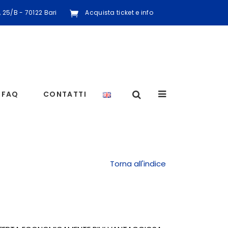
a, 25/B - 70122 Bari
Acquista ticket e info
FAQ
CONTATTI
Torna all'indice