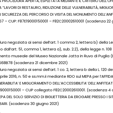
 PROCEDURA APERTA, ESPLETATA MEDIANTE IL CRITERIO DELL’
A “LAVORI DI RESTAURO, RIDUZIONE DELLE VULNERABILITÀ, MIGLI
N SICUREZZA DEL PERCORSO DI VISITA DEL MONUMENTO DELL’AN
7 – CUP: F87E19000150001 – F82C20002610001 (scadenza 22 
ra negoziata ai sensi dell’art. 1 comma 2, lettera b) della L
 dall’art. 51, comma 1, lettera a), sub. 2.2), della legge n. 108
imento museale del Museo Nazionale Jatta in Ruvo di Puglia 
568B78 (scadenza 21 dicembre 2021)
ra negoziata ai sensi dell’art. 1 co. 2, lettera b della L. 120 d
 aprile 2016, n. 50 e ss.mm.ii mediante RDO sul MEPA per l’AFF
NERABILITA’ E MIGLIORAMENTO DELL’ACCESSIBILITA’ DELL’ANFI
9000150001 – CUP collegato F82C20002610001. (scadenza 4 
PA DEL SOLO SERVIZIO DI BIGLIETTERIA DA EROGARE PRESSO I SI
BARI. (scadenza 30 giugno 2021)